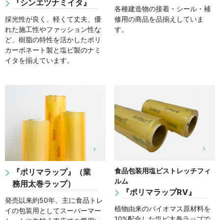
『シンエツナミイタ』
各種建造物の接着・シール・補
採光性が良く、軽くて丈夫、優
修用の商品を品揃えしていま
れた施工性やファッション性な
す。
ど、樹脂の特性を活かしたポリ
カーボネート製と塩ビ製のナミ
イタを揃えています。
食品包装用塩ビストレッチフィ
『ポリマラップ』（業
ルム
務用太巻ラップ）
『ポリマラップRV』
発売以来約50年、主に食品トレ
植物由来のバイオマス原材料を
イの包装用としてスーパーマー
10%配合した塩ビ太巻ラップで