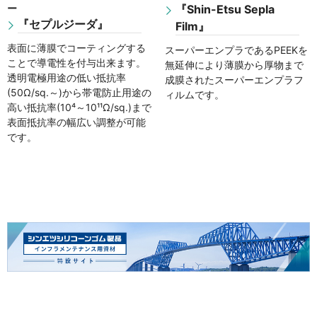
ー
『Shin-Etsu Sepla
『セプルジーダ』
Film』
表面に薄膜でコーティングする
スーパーエンプラであるPEEKを
ことで導電性を付与出来ます。
無延伸により薄膜から厚物まで
透明電極用途の低い抵抗率
成膜されたスーパーエンプラフ
(50Ω/sq.～)から帯電防止用途の
ィルムです。
高い抵抗率(10⁴～10¹¹Ω/sq.)まで
表面抵抗率の幅広い調整が可能
です。