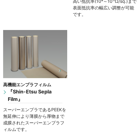
高い抵抗率(10⁴～10¹¹Ω/sq.)まで
表面抵抗率の幅広い調整が可能
です。
高機能エンプラフィルム
『Shin-Etsu Sepla
Film』
スーパーエンプラであるPEEKを
無延伸により薄膜から厚物まで
成膜されたスーパーエンプラフ
ィルムです。