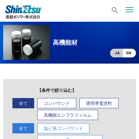
高機能材
JA
EN
全て
コンパウンド
透明導電塗料
高機能エンプラフィルム
全て
塩ビ系コンパウンド