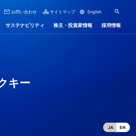
お問い合わせ
サイトマップ
English
サステナビリティ
株主・投資家情報
採用情報
ナンス
ンロード
リー
ステナビリティレポート
株式情報
会社沿革
IRイベント
会社案内
ャラリー
クキー
JA
EN