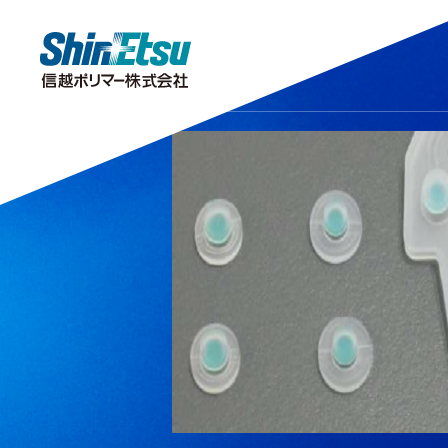
製品情報
研究・開発
会社情報
サステナビリティ
株主・投資家情報
キラリ！をさがす
研究開発
TOPメッセージ
トップメッセージ
IRニュース
分析センター
株主投資家の皆様へ
企業理念・企業
市場・産業分
サステナビリ
公的
安全データシート（SDS）
IRポリシー
IRよくあるご質