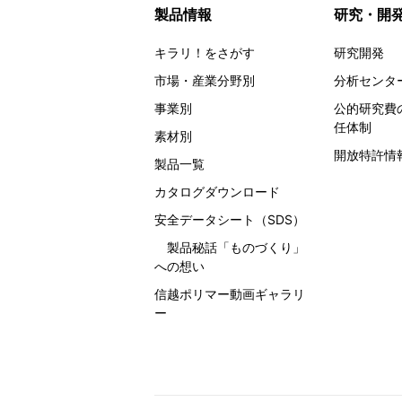
製品情報
研究・開
キラリ！をさがす
研究開発
市場・産業分野別
分析センタ
事業別
公的研究費
任体制
素材別
開放特許情
製品一覧
カタログダウンロード
安全データシート（SDS）
製品秘話
「ものづくり」
への想い
信越ポリマー動画ギャラリ
ー