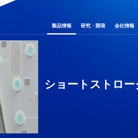
製品情報
研究・開発
会社情報
行動規範
野別
ティマネジメント
研究費の運営・管理責任体制
コーポレートガバナンス
事業別
会社概要
素材別
環境
事業所一覧
社会
製品一覧
財務・業績
開放特許情報
ガバナンス
コーポレートガバ
カタログダウ
IRライブラ
サ
問
製品秘話
IRお問い合わせ
「ものづくり」への想い
電子公告
信越ポリマー動画ギ
免責事項
ショートストロー