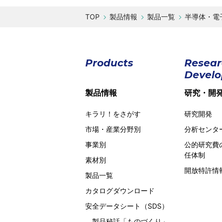
製品情報
製品一覧
半導体・電
Products
Resea
Devel
製品情報
研究・開
キラリ！をさがす
研究開発
市場・産業分野別
分析センタ
事業別
公的研究費
任体制
素材別
開放特許情
製品一覧
カタログダウンロード
安全データシート（SDS）
製品秘話
「ものづくり」