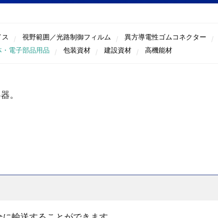
イス
視野範囲／光路制御フィルム
異方導電性ゴムコネクター
体・電子部品用品
包装資材
建設資材
高機能材
容器。
安全に輸送することができます。