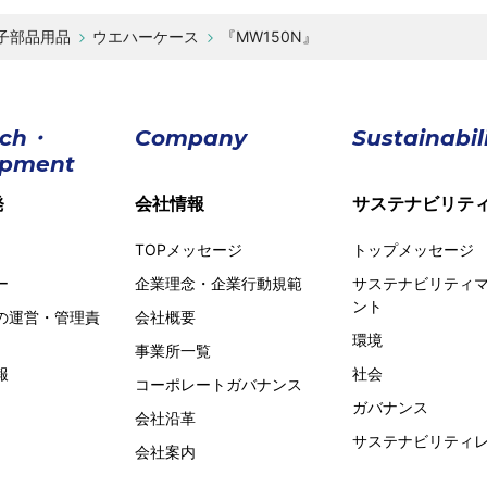
子部品用品
ウエハーケース
『MW150N』
rch・
Company
Sustainabil
opment
発
会社情報
サステナビリテ
TOPメッセージ
トップメッセージ
ー
企業理念・企業行動規範
サステナビリティ
ント
の運営・管理責
会社概要
環境
事業所一覧
報
社会
コーポレートガバナンス
ガバナンス
会社沿革
サステナビリティ
会社案内