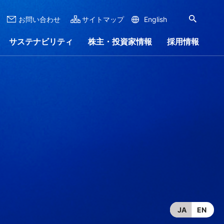
お問い合わせ
サイトマップ
English
サステナビリティ
株主・投資家情報
採用情報
ナンス
ンロード
リー
ステナビリティレポート
株式情報
会社沿革
IRイベント
会社案内
ャラリー
JA
EN