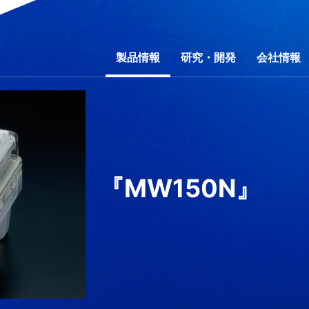
製品情報
研究・開発
会社情報
行動規範
野別
ティマネジメント
研究費の運営・管理責任体制
コーポレートガバナンス
事業別
会社概要
素材別
環境
事業所一覧
社会
製品一覧
財務・業績
開放特許情報
ガバナンス
コーポレートガバ
カタログダウ
IRライブラ
サ
問
製品秘話
IRお問い合わせ
「ものづくり」への想い
電子公告
信越ポリマー動画ギ
免責事項
『MW150N』