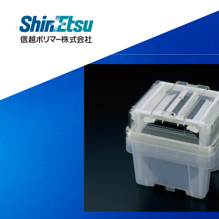
製品情報
研究・開発
会社情報
サステナビリティ
株主・投資家情報
キラリ！をさがす
研究開発
TOPメッセージ
トップメッセージ
IRニュース
分析センター
株主投資家の皆様へ
企業理念・企業
市場・産業分
サステナビリ
公的
安全データシート（SDS）
IRポリシー
IRよくあるご質