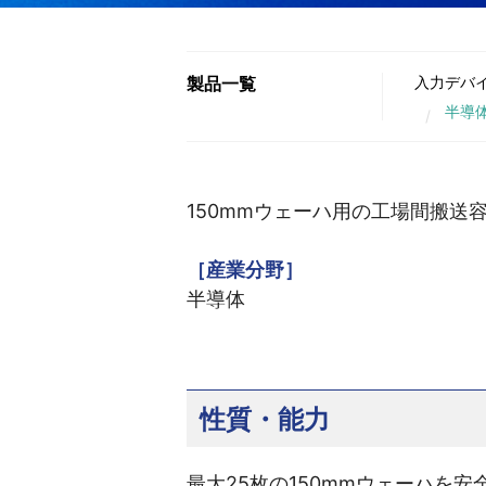
製品一覧
入力デバ
半導
150mmウェーハ用の工場間搬送
［産業分野］
半導体
性質・能力
最大25枚の150mmウェーハを