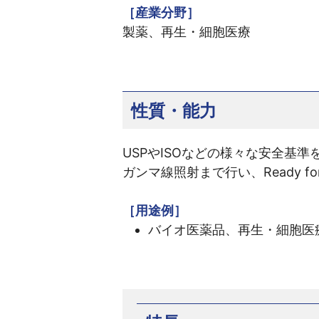
［産業分野］
製薬、再生・細胞医療
性質・能力
USPやISOなどの様々な安全基
ガンマ線照射まで行い、Ready f
［用途例］
バイオ医薬品、再生・細胞医