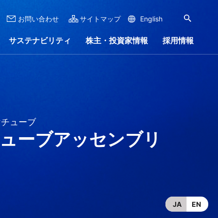
お問い合わせ
サイトマップ
English
サステナビリティ
株主・投資家情報
採用情報
ナンス
ンロード
リー
ステナビリティレポート
株式情報
会社沿革
IRイベント
会社案内
けチューブ
ャラリー
チューブアッセンブリ
JA
EN