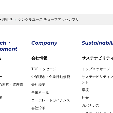
・理化学
シングルユース チューブアッセンブリ
rch・
Company
Sustainabil
opment
発
会社情報
サステナビリテ
TOPメッセージ
トップメッセージ
ー
企業理念・企業行動規範
サステナビリティ
ント
の運営・管理責
会社概要
環境
事業所一覧
報
社会
コーポレートガバナンス
ガバナンス
会社沿革