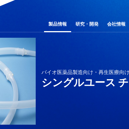
製品情報
研究・開発
会社情報
行動規範
野別
ティマネジメント
研究費の運営・管理責任体制
コーポレートガバナンス
事業別
会社概要
素材別
環境
事業所一覧
社会
製品一覧
財務・業績
開放特許情報
ガバナンス
コーポレートガバ
カタログダウ
IRライブラ
サ
バイオ医薬品製造向け・再生医療向
問
製品秘話
IRお問い合わせ
「ものづくり」への想い
電子公告
信越ポリマー動画ギ
免責事項
シングルユース 