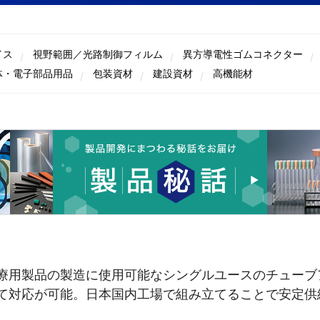
イス
視野範囲／光路制御フィルム
異方導電性ゴムコネクター
体・電子部品用品
包装資材
建設資材
高機能材
療用製品の製造に使用可能なシングルユースのチューブ
て対応が可能。日本国内工場で組み立てることで安定供