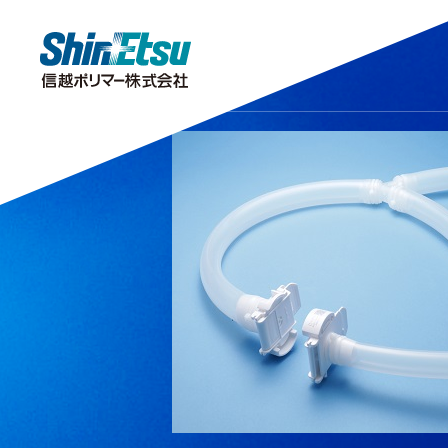
製品情報
研究・開発
会社情報
サステナビリティ
株主・投資家情報
キラリ！をさがす
研究開発
TOPメッセージ
トップメッセージ
IRニュース
分析センター
株主投資家の皆様へ
企業理念・企業
市場・産業分
サステナビリ
公的
安全データシート（SDS）
IRポリシー
IRよくあるご質