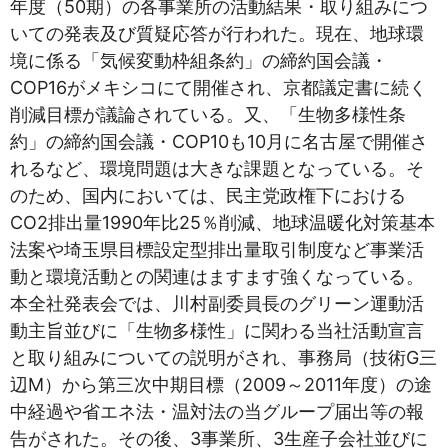
年度（50期）の各事業所の活動結果・取り組みにつ
いての発表及び質疑応答が行われた。現在、地球環
境に係る「気候変動枠組条約」の締約国会議・
COP16がメキシコにて開催され、京都議定書に続く
削減目標が議論されている。又、「生物多様性条
約」の締約国会議・COP10も10月に名古屋で開催さ
れるなど、環境問題は大きな課題となっている。そ
のため、国内においては、民主党政権下における
CO2排出量1990年比25％削減、地球温暖化対策基本
法案や埼玉県目標設定型排出量取引制度など事業活
動と環境活動との関連はますます強くなっている。
本全社発表会では、川村副委員長のグリーン運動活
動主旨並びに「生物多様性」に関わる当社活動宣言
と取り組みについての説明がされ、事務局（技術G三
辺M）から第三次中期目標（2009～2011年度）の途
中経過や省エネ法・温対法の当グループ届出等の報
告がされた。その後、3事業所、3生産子会社並びに