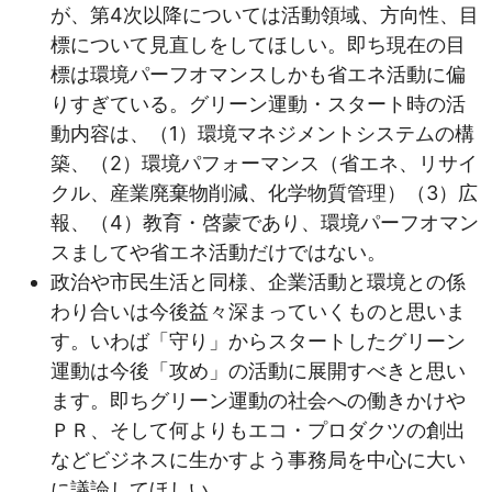
が、第4次以降については活動領域、方向性、目
標について見直しをしてほしい。即ち現在の目
標は環境パーフオマンスしかも省エネ活動に偏
りすぎている。グリーン運動・スタート時の活
動内容は、（1）環境マネジメントシステムの構
築、（2）環境パフォーマンス（省エネ、リサイ
クル、産業廃棄物削減、化学物質管理）（3）広
報、（4）教育・啓蒙であり、環境パーフオマン
スましてや省エネ活動だけではない。
政治や市民生活と同様、企業活動と環境との係
わり合いは今後益々深まっていくものと思いま
す。いわば「守り」からスタートしたグリーン
運動は今後「攻め」の活動に展開すべきと思い
ます。即ちグリーン運動の社会への働きかけや
ＰＲ、そして何よりもエコ・プロダクツの創出
などビジネスに生かすよう事務局を中心に大い
に議論してほしい。