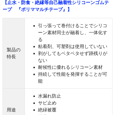
【止水・防食・絶縁等自己融着性シリコーンゴムテ
ープ 『ポリママルチテープ』】
引っ張って巻付けることでシリコ
ーン素材同士が融着し、一体化す
る
粘着剤、可塑剤は使用していない
製品の
剥がしてもベタベタせず跡残りが
特長
ない
耐候性に優れるシリコーン素材
持続して性能を発揮することが可
能
水漏れ防止
サビ止め
用途
絶緑被覆