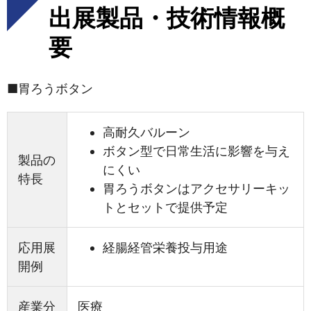
出展製品・技術情報概
要
■胃ろうボタン
高耐久バルーン
ボタン型で日常生活に影響を与え
製品の
にくい
特長
胃ろうボタンはアクセサリーキッ
トとセットで提供予定
応用展
経腸経管栄養投与用途
開例
産業分
医療