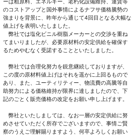
ーは粗原料、エネルギー、老朽化設備維持、運賃等
のコストアップと国外事情によるナフサ価格騰勢の
強まりを背景に、昨年から通じて4回目となる大幅な
値上げを表明いたしました。
弊社では塩化ビニル樹脂メーカーとの交渉を重ね
てまいりましたが、必要原材料の安定供給を確保す
るためやむなく受諾することといたしました。
弊社では合理化努力を鋭意継続しておりますが、
この度の原材料値上げはそれを遥かに上回るもので
あり、また、ユーティリティー、物流費の高騰等自
助努力による価格維持が限界に達しましたので、下
記のごとく販売価格の改定をお願い申し上げます。
弊社といたしましては、なお一層の安定供給に努
めさせていただく所存でございますので、事情ご賢
察のうえご理解賜りますよう、何卒よろしくお願い