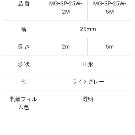
品 番
MG-SP-25W-
MG-SP-25W-
2M
5M
幅
25mm
長 さ
2m
5m
形 状
山形
色
ライトグレー
剥離フィル
透明
ム色