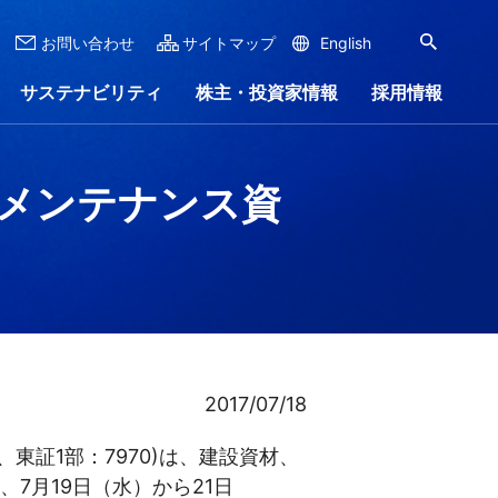
お問い合わせ
サイトマップ
English
サステナビリティ
株主・投資家情報
採用情報
メンテナンス資
ナンス
ンロード
リー
ステナビリティレポート
株式情報
会社沿革
IRイベント
会社案内
ャラリー
2017/07/18
、東証1部：7970)は、建設資材、
7月19日（水）から21日