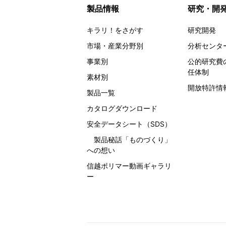
製品情報
研究・開
キラリ！をさがす
研究開発
市場・産業分野別
分析センタ
事業別
公的研究費
任体制
素材別
開放特許情
製品一覧
カタログダウンロード
安全データシート（SDS）
製品秘話
「ものづくり」
への想い
信越ポリマー動画ギャラリ
ー