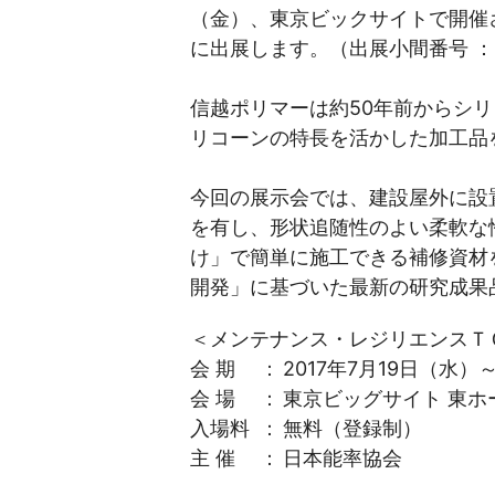
（金）、東京ビックサイトで開催
に出展します。（出展小間番号 ： 
信越ポリマーは約50年前からシ
リコーンの特長を活かした加工品
今回の展示会では、建設屋外に設
を有し、形状追随性のよい柔軟な
け」で簡単に施工できる補修資材
開発」に基づいた最新の研究成果
＜メンテナンス・レジリエンスＴＯ
会 期
：
2017年7月19日（水）～
会 場
：
東京ビッグサイト 東ホ
入場料
：
無料（登録制）
主 催
：
日本能率協会