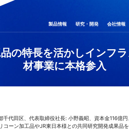
製品情報
研究・開発
会社情報
工品の特長を活かしインフラ
材事業に本格参入
行動規範
野別
ティマネジメント
研究費の運営・管理責任体制
コーポレートガバナンス
事業別
会社概要
素材別
環境
事業所一覧
社会
製品一覧
財務・業績
開放特許情報
ガバナンス
コーポレートガバ
カタログダウ
IRライブラ
サ
問
製品秘話
IRお問い合わせ
「ものづくり」への想い
電子公告
信越ポリマー動画ギ
免責事項
都千代田区、代表取締役社長: 小野義昭、資本金116億円
コーン加工品やJR東日本様との共同研究開発成果品を、