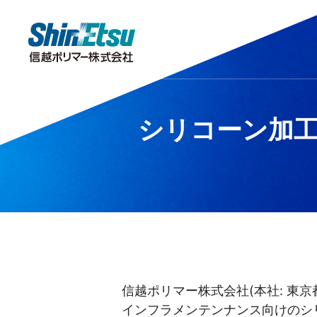
製品情報
研究・開発
会社情報
サステナビリティ
株主・投資家情報
シリコーン加
キラリ！をさがす
研究開発
TOPメッセージ
トップメッセージ
IRニュース
分析センター
株主投資家の皆様へ
企業理念・企業
市場・産業分
サステナビリ
公的
安全データシート（SDS）
IRポリシー
IRよくあるご質
信越ポリマー株式会社(本社: 東京
インフラメンテンナンス向けのシリ