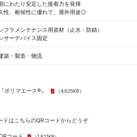
期にわたり安定した接着力を発揮
久性、耐候性に優れて、屋外用途◎
ンフラメンテナンス用資材（止水・防錆）
ンサーデバイス固定
建築・製造・物流
『ポリマエース®』
（4,625KB）
ードはこちらのQRコードからどうぞ
QRコード
（1,821KB）