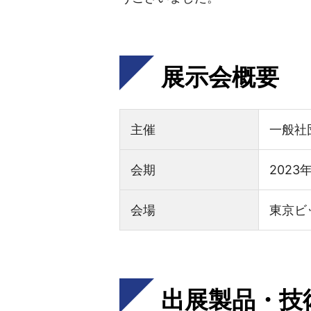
展示会概要
主催
一般社
会期
2023
会場
東京ビ
出展製品・技