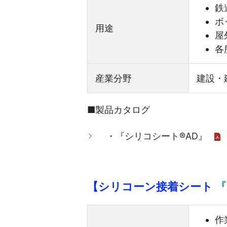
鉄
ボ
用途
屋
各
産業分野
建設・
■製品カタログ
・『シリコシート®AD』
【シリコーン接着シート
『
作