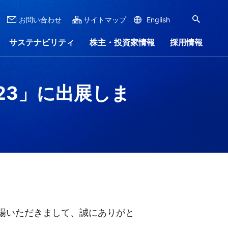
お問い合わせ
サイトマップ
English
サステナビリティ
株主・投資家情報
採用情報
23」に出展しま
ナンス
ンロード
リー
ステナビリティレポート
株式情報
会社沿革
IRイベント
会社案内
ャラリー
場いただきまして、誠にありがと