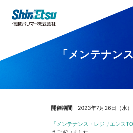
製品情報
研究・開発
会社情報
サステナビリティ
株主・投資家情報
「メンテナンス
キラリ！をさがす
研究開発
TOPメッセージ
トップメッセージ
IRニュース
分析センター
株主投資家の皆様へ
企業理念・企業
市場・産業分
サステナビリ
公的
安全データシート（SDS）
IRポリシー
IRよくあるご質
開催期間
2023年7月26日（水）
「メンテナンス・レジリエンスTOK
うございました。