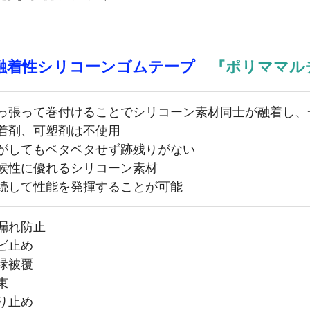
己融着性シリコーンゴムテープ
『ポリママル
っ張って巻付けることでシリコーン素材同士が融着し、
着剤、可塑剤は不使用
がしてもベタベタせず跡残りがない
候性に優れるシリコーン素材
続して性能を発揮することが可能
漏れ防止
ビ止め
緑被覆
束
り止め