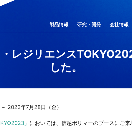
製品情報
研究・開発
会社情報
・レジリエンスTOKYO20
した。
行動規範
野別
ティマネジメント
研究費の運営・管理責任体制
コーポレートガバナンス
事業別
会社概要
素材別
環境
事業所一覧
社会
製品一覧
財務・業績
開放特許情報
ガバナンス
コーポレートガバ
カタログダウ
IRライブラ
サ
問
製品秘話
IRお問い合わせ
「ものづくり」への想い
電子公告
信越ポリマー動画ギ
免責事項
 ～ 2023年7月28日（金）
YO2023」
においては、信越ポリマーのブースにご来