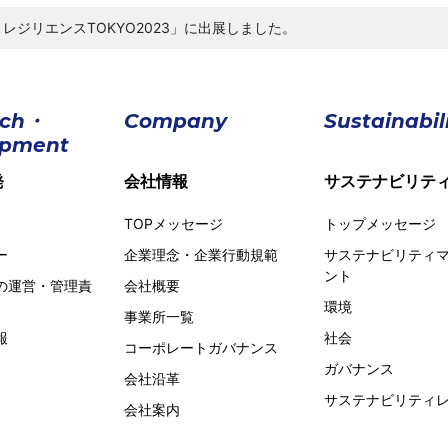
レジリエンスTOKYO2023」に出展しました。
rch・
Company
Sustainabil
opment
発
会社情報
サステナビリテ
TOPメッセージ
トップメッセージ
ー
企業理念・企業行動規範
サステナビリティ
ント
の運営・管理責
会社概要
環境
事業所一覧
報
社会
コーポレートガバナンス
ガバナンス
会社沿革
サステナビリティ
会社案内