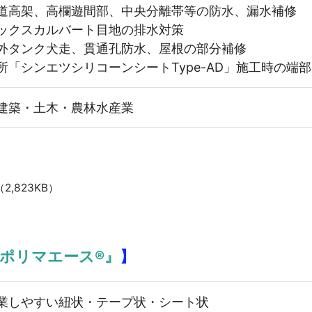
道高架、高欄遊間部、中央分離帯等の防水、漏水補修
ックスカルバート目地の排水対策
外タンク犬走、貫通孔防水、屋根の部分補修
所「シンエツシリコーンシートType-AD」施工時の端
建築・土木・農林水産業
（2,823KB）
ポリマエース®』
】
業しやすい紐状・テープ状・シート状