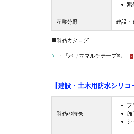
紫
産業分野
建設・
■製品カタログ
・『ポリママルチテープ®』
【建設・土木用防水シリコ
プ
製品の特長
施
シ