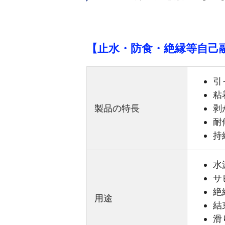
【止水・防食・絶縁等自
引
粘
製品の特長
剥
耐
持
水
サ
絶
用途
結
滑