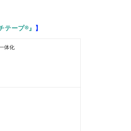
チテープ®』
】
一体化