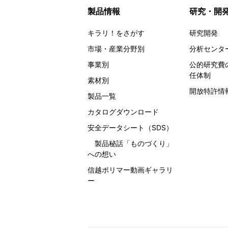
製品情報
研究・開
キラリ！をさがす
研究開発
市場・産業分野別
分析センタ
事業別
公的研究費
任体制
素材別
開放特許情
製品一覧
カタログダウンロード
安全データシート（SDS）
製品秘話
「ものづくり」
への想い
信越ポリマー動画ギャラリ
ー