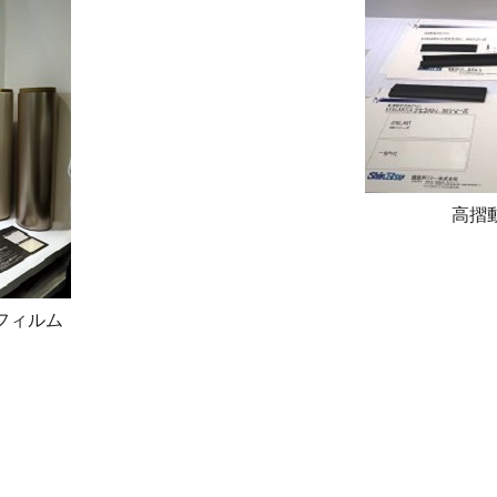
高摺
フィルム