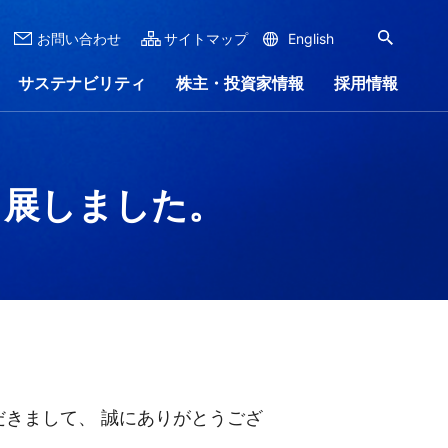
お問い合わせ
サイトマップ
English
サステナビリティ
株主・投資家情報
採用情報
出展しました。
ナンス
ンロード
リー
ステナビリティレポート
株式情報
会社沿革
IRイベント
会社案内
ャラリー
きまして、 誠にありがとうござ