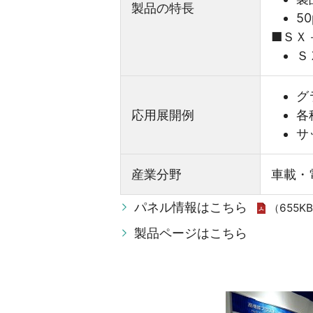
製品の特長
5
■ＳＸ
Ｓ
グ
応用展開例
各
サ
産業分野
車載・
パネル情報はこちら
（655K
製品ページはこちら