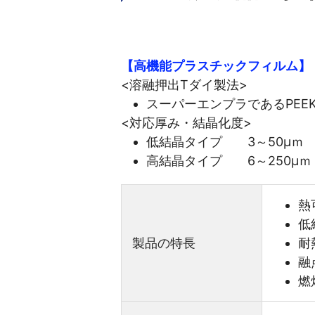
【高機能プラスチックフィルム】
<溶融押出Tダイ製法>
スーパーエンプラであるPE
<対応厚み・結晶化度>
低結晶タイプ 3～50μｍ
高結晶タイプ 6～250μｍ
熱
低
製品の特長
耐
融
燃