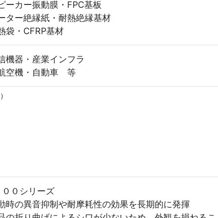
ピーカー振動膜・FPC基板
ーター絶縁紙・耐熱絶縁基材
熱袋・CFRP基材
信機器・産業インフラ
航空機・自動車 等
B）
-５００シリーズ
動時の異音抑制や耐摩耗性の効果を長期的に発揮
品の折り曲げによるシワが少ないため、外観を損ねるこ