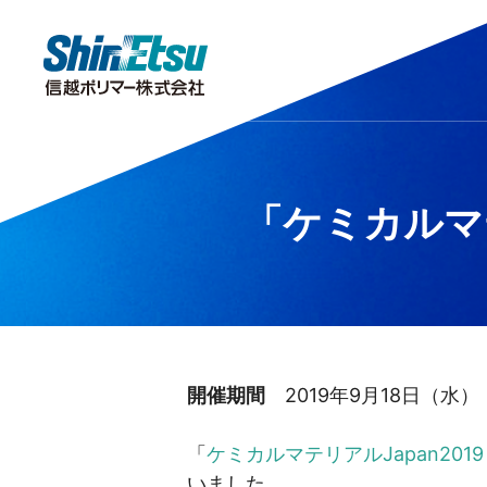
製品情報
研究・開発
会社情報
サステナビリティ
株主・投資家情報
「ケミカルマテ
キラリ！をさがす
研究開発
TOPメッセージ
トップメッセージ
IRニュース
分析センター
株主投資家の皆様へ
企業理念・企業
市場・産業分
サステナビリ
公的
安全データシート（SDS）
IRポリシー
IRよくあるご質
開催期間
2019年9月18日（水）
「
ケミカルマテリアルJapan2019
いました。