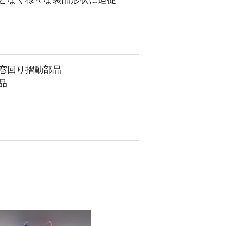
窓回り摺動部品
品