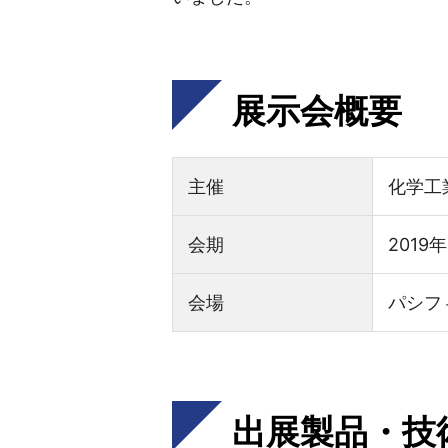
展示会概要
主催
化学工
会期
2019
会場
パシフ
出展製品・技