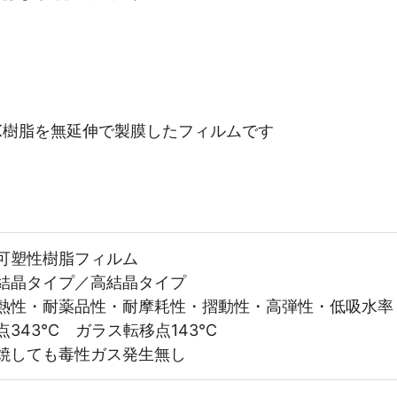
EK樹脂を無延伸で製膜したフィルムです
可塑性樹脂フィルム
結晶タイプ／高結晶タイプ
熱性・耐薬品性・耐摩耗性・摺動性・高弾性・低吸水率
点343℃ ガラス転移点143℃
焼しても毒性ガス発生無し