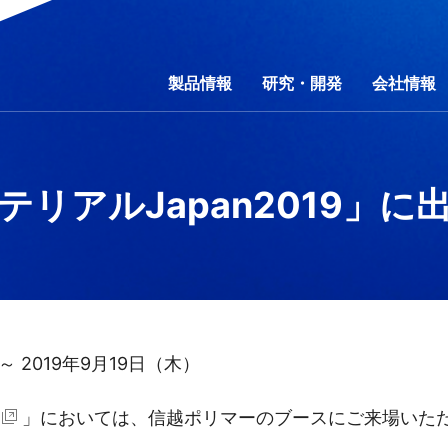
製品情報
研究・開発
会社情報
リアルJapan2019」に
行動規範
野別
ティマネジメント
研究費の運営・管理責任体制
コーポレートガバナンス
事業別
会社概要
素材別
環境
事業所一覧
社会
製品一覧
財務・業績
開放特許情報
ガバナンス
コーポレートガバ
カタログダウ
IRライブラ
サ
問
製品秘話
IRお問い合わせ
「ものづくり」への想い
電子公告
信越ポリマー動画ギ
免責事項
 ～ 2019年9月19日（木）
」においては、信越ポリマーのブースにご来場いただ