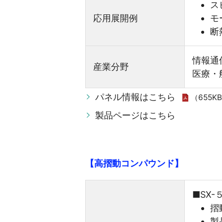
ス
応用展開例
モ
断
情報通
産業分野
医療・
パネル情報はこちら
（655K
製品ページはこちら
【高摺動コンパウンド】
■SX
摺
製