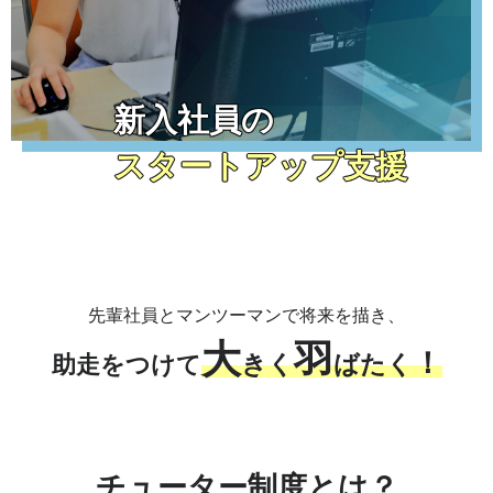
新入社員の
スタートアップ支援
先輩社員とマンツーマンで将来を描き、
大
羽
！
きく
ばたく
助走をつけて
チューター制度とは？