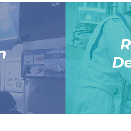
R
n
De