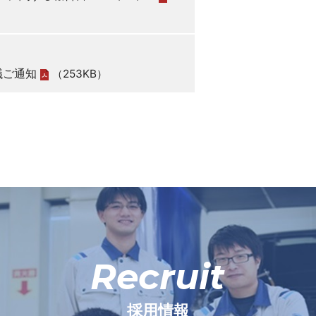
議ご通知
（253KB）
Recruit
採用情報