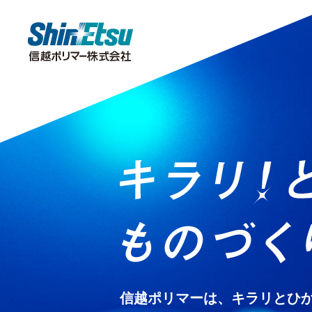
製品情報
研究・開発
会社情報
サステナビリティ
株主・投資家情報
キラリ！をさがす
研究開発
TOPメッセージ
トップメッセージ
IRニュース
分析センター
株主投資家の皆様へ
企業理念・企業
市場・産業分
サステナビリ
公的
安全データシート（SDS）
IRポリシー
IRよくあるご質
信越ポリマーは、キラリとひか