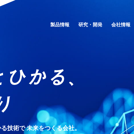
製品情報
研究・開発
会社情報
行動規範
野別
ティマネジメント
研究費の運営・管理責任体制
コーポレートガバナンス
事業別
会社概要
素材別
環境
事業所一覧
社会
製品一覧
財務・業績
開放特許情報
ガバナンス
コーポレートガバ
カタログダウ
IRライブラ
サ
問
製品秘話
IRお問い合わせ
「ものづくり」への想い
電子公告
信越ポリマー動画ギ
免責事項
る技術で 未来をつくる会社。