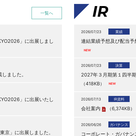
IR
一覧へ
2026/07/23
業績
YO2026」に出展しまし
連結業績予想及び配当予
2026/07/23
決算
載しました。
2027年３月期第１四半
（418KB）
YO2026」に出展いたし
2026/07/13
IR資料
会社案内
（6,374KB）
2026/06/26
ガバナンス
k東京」に出展しました。
コーポレート・ガバナンスに