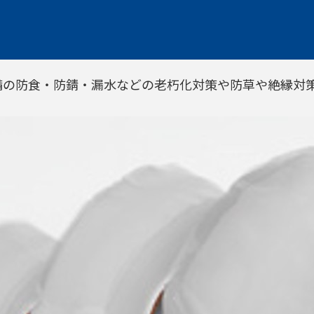
備の防食・防錆・漏水などの老朽化対策や防草や絶縁対