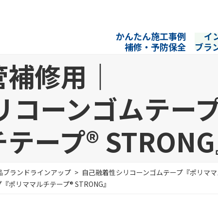
かんたん施工事例
イ
補修・予防保全
ブラ
管補修用｜
リコーンゴムテー
ープ® STRON
品
ブランドラインアップ
自己融着性シリコーンゴムテープ
『ポリママ
プ
『ポリママルチテープ® STRONG』