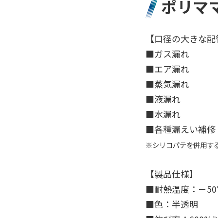
ポリママ
【口径の大きな配
■ガス漏れ
■エア漏れ
■蒸気漏れ
■液漏れ
■水漏れ
■各種漏えい補修
※シリコパテを併用す
【製品仕様】
■耐熱温度：－50
■色：半透明