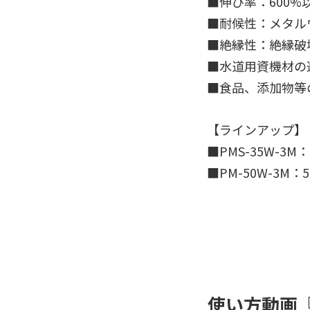
■伸び率：600%
■耐候性：メタル
■絶縁性：絶縁破壊
■水道用資機材の
■食品、添加物等
【ラインアップ】
■PMS-35W-3
■PM-50W-3M
使い方動画『