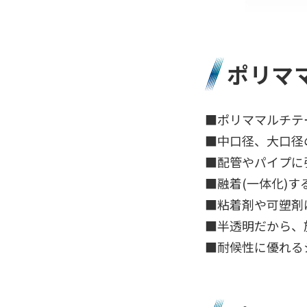
ポリママ
■ポリママルチテ
■中口径、大口径
■配管やパイプに
■融着(一体化)
■粘着剤や可塑剤
■半透明だから、
■耐候性に優れる