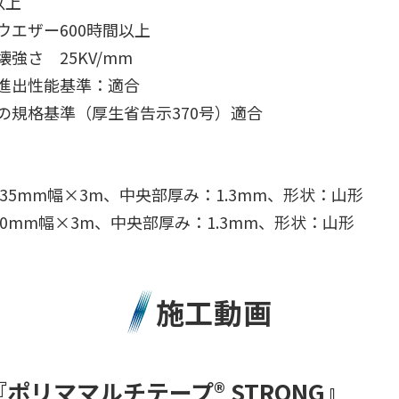
以上
ウエザー600時間以上
強さ 25KV/mm
進出性能基準：適合
の規格基準（厚生省告示370号）適合
M：35mm幅×3m、中央部厚み：1.3mm、形状：山形
：50mm幅×3m、中央部厚み：1.3mm、形状：山形
施工動画
ポリママルチテープ® STRONG』